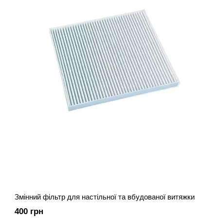
Змінний фільтр для настільної та вбудованої витяжки
400 грн