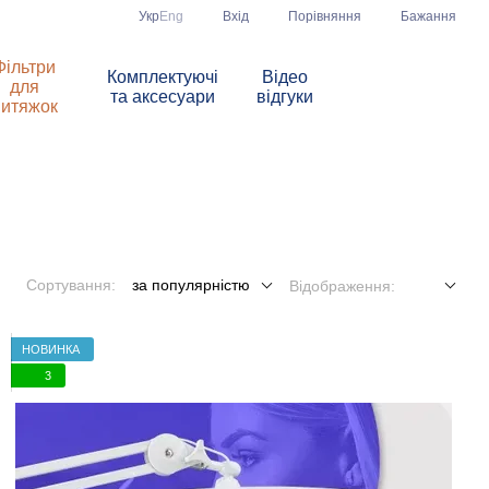
Порівняння
Укр
Eng
Вхід
Бажання
Фільтри
Комплектуючі
Відео
для
та аксесуари
відгуки
витяжок
Сортування:
за популярністю
Відображення:
НОВИНКА
3