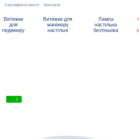
Сертифікати якості
Контакти
Витяжки
Витяжки для
Лампа
для
манікюру
настільна
педикюру
настільні
безтіньова
3